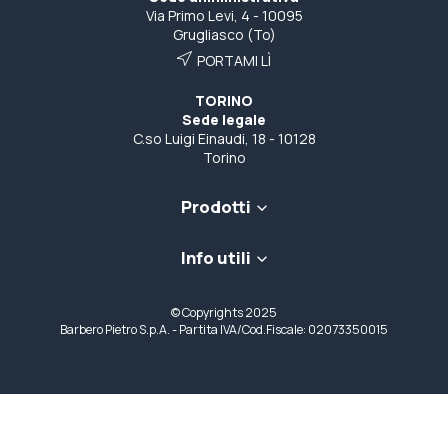
Via Primo Levi, 4 - 10095
Grugliasco (To)
PORTAMI LÌ
TORINO
Sede legale
C.so Luigi Einaudi, 18 - 10128
Torino
Prodotti
Info utili
© Copyrights 2025
Barbero Pietro S.p.A. - Partita IVA/Cod.Fiscale: 02073350015
Filtri
Le tue preferenze relative alla privacy